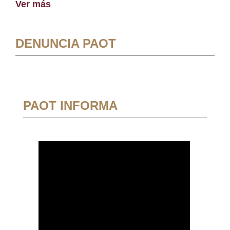
Ver más
DENUNCIA PAOT
PAOT INFORMA