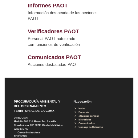
Informes PAOT
Información destacada de las acciones
PAOT
Verificadores PAOT
Personal PAOT autorizado
con funciones de verificación
Comunicados PAOT
Acciones destacadas PAOT
PROCURADURÍA AMBIENTAL Y
Navegación
DEL ORDENAMIENTO
Inicio
TERRITORIAL DE LA CDMX
Denuncia
¿Quiénes somos?
DIRECCIÓN
Micrositios
Medellín 202, Col. Roma Sur, Alcaldía
Comunicados
Cuauhtémoc, C.P. 06700, Ciudad de México
Consejo de Gobierno
WEB E-MAIL
Correo Institucional
TELÉFONO