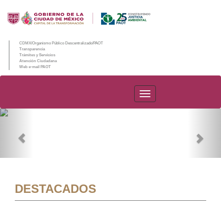
CDMX/Organismo Público Descentralizado/PAOT
Transparencia
Trámites y Servicios
Atención Ciudadana
Web e-mail PAOT
PAOT
Previous
Nex
DESTACADOS