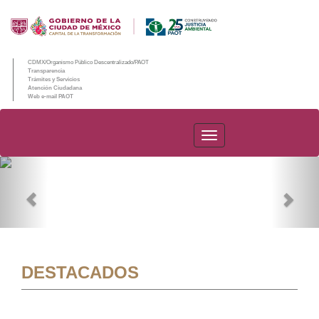
CDMX/Organismo Público Descentralizado/PAOT
Transparencia
Trámites y Servicios
Atención Ciudadana
Web e-mail PAOT
PAOT
Previous
Nex
DESTACADOS