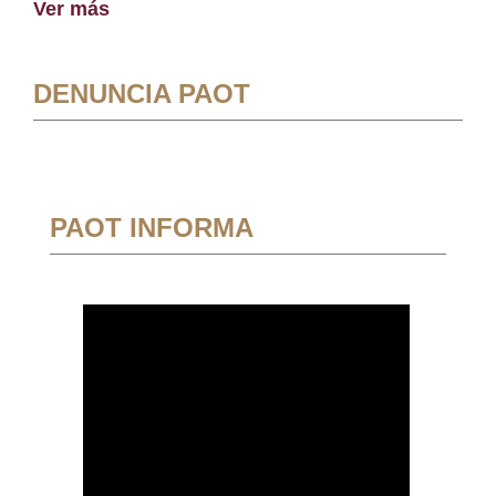
Ver más
DENUNCIA PAOT
PAOT INFORMA