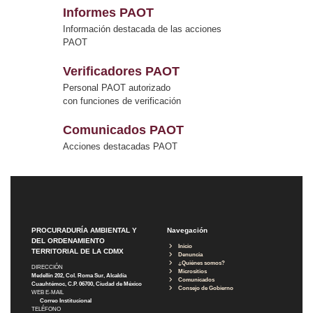
Informes PAOT
Información destacada de las acciones
PAOT
Verificadores PAOT
Personal PAOT autorizado
con funciones de verificación
Comunicados PAOT
Acciones destacadas PAOT
PROCURADURÍA AMBIENTAL Y
Navegación
DEL ORDENAMIENTO
Inicio
TERRITORIAL DE LA CDMX
Denuncia
¿Quiénes somos?
DIRECCIÓN
Micrositios
Medellín 202, Col. Roma Sur, Alcaldía
Comunicados
Cuauhtémoc, C.P. 06700, Ciudad de México
Consejo de Gobierno
WEB E-MAIL
Correo Institucional
TELÉFONO