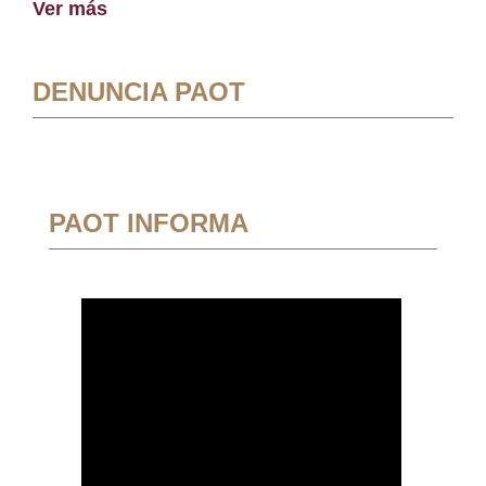
Ver más
DENUNCIA PAOT
PAOT INFORMA