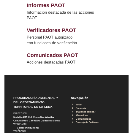
Informes PAOT
Información destacada de las acciones
PAOT
Verificadores PAOT
Personal PAOT autorizado
con funciones de verificación
Comunicados PAOT
Acciones destacadas PAOT
PROCURADURÍA AMBIENTAL Y
Navegación
DEL ORDENAMIENTO
Inicio
TERRITORIAL DE LA CDMX
Denuncia
¿Quiénes somos?
DIRECCIÓN
Micrositios
Medellín 202, Col. Roma Sur, Alcaldía
Comunicados
Cuauhtémoc, C.P. 06700, Ciudad de México
Consejo de Gobierno
WEB E-MAIL
Correo Institucional
TELÉFONO