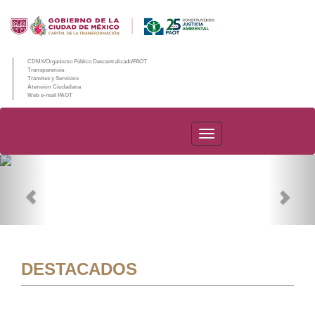
CDMX/Organismo Público Descentralizado/PAOT
Transparencia
Trámites y Servicios
Atención Ciudadana
Web e-mail PAOT
PAOT
Previous
Nex
DESTACADOS