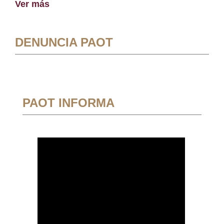
Ver más
DENUNCIA PAOT
PAOT INFORMA