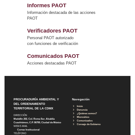
Informes PAOT
Información destacada de las acciones
PAOT
Verificadores PAOT
Personal PAOT autorizado
con funciones de verificación
Comunicados PAOT
Acciones destacadas PAOT
PROCURADURÍA AMBIENTAL Y
Navegación
DEL ORDENAMIENTO
Inicio
TERRITORIAL DE LA CDMX
Denuncia
¿Quiénes somos?
DIRECCIÓN
Micrositios
Medellín 202, Col. Roma Sur, Alcaldía
Comunicados
Cuauhtémoc, C.P. 06700, Ciudad de México
Consejo de Gobierno
WEB E-MAIL
Correo Institucional
TELÉFONO