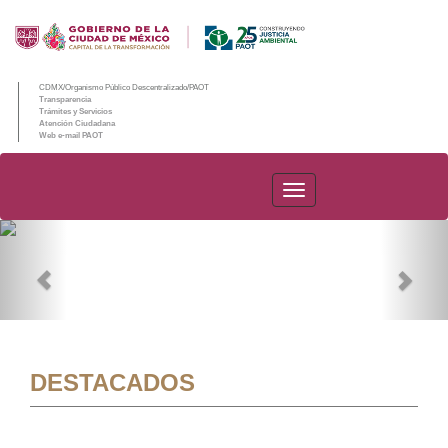
CDMX/Organismo Público Descentralizado/PAOT
Transparencia
Trámites y Servicios
Atención Ciudadana
Web e-mail PAOT
PAOT
Previous
Nex
DESTACADOS