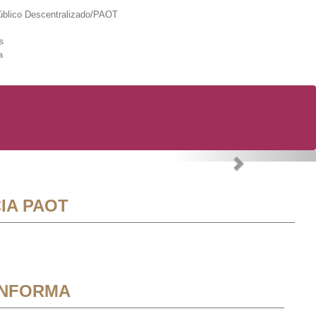
lico Descentralizado/PAOT
s
a
Next
IA PAOT
INFORMA