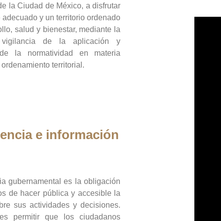
de la Ciudad de México, a disfrutar
 adecuado y un territorio ordenado
llo, salud y bienestar, mediante la
vigilancia de la aplicación y
 de la normatividad en materia
 ordenamiento territorial.
encia e información
ia gubernamental es la obligación
os de hacer pública y accesible la
bre sus actividades y decisiones.
es permitir que los ciudadanos