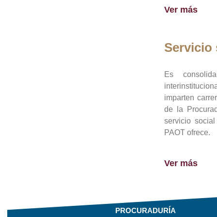
Ver más
Servicio 
Es consolid
interinstituci
imparten carre
de la Procura
servicio socia
PAOT ofrece.
Ver más
PROCURADURÍA