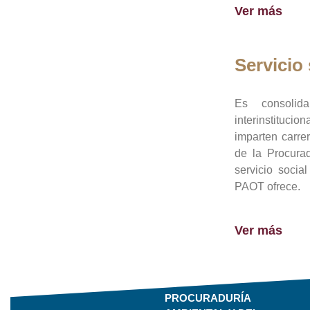
Ver más
Servicio 
Es consolid
interinstituci
imparten carre
de la Procura
servicio socia
PAOT ofrece.
Ver más
PROCURADURÍA