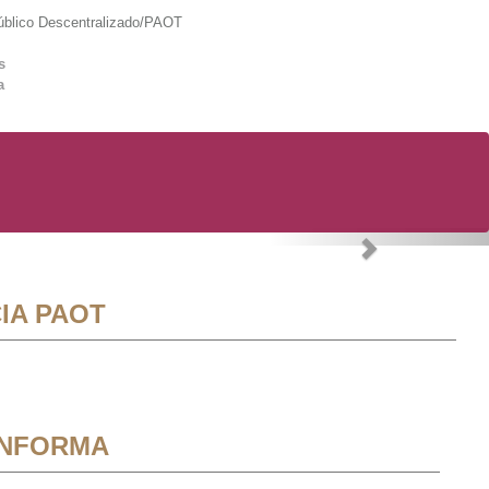
lico Descentralizado/PAOT
s
a
Next
IA PAOT
INFORMA