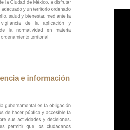
de la Ciudad de México, a disfrutar
 adecuado y un territorio ordenado
llo, salud y bienestar, mediante la
vigilancia de la aplicación y
 de la normatividad en materia
 ordenamiento territorial.
encia e información
ia gubernamental es la obligación
os de hacer pública y accesible la
bre sus actividades y decisiones.
es permitir que los ciudadanos