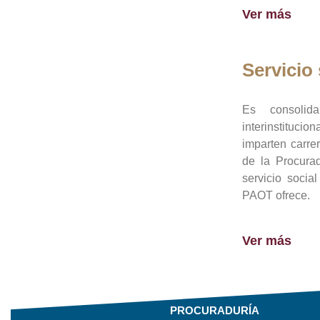
Ver más
Servicio 
Es consolid
interinstituci
imparten carre
de la Procura
servicio socia
PAOT ofrece.
Ver más
PROCURADURÍA