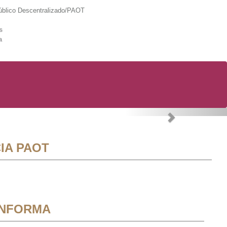
lico Descentralizado/PAOT
s
a
Next
IA PAOT
INFORMA