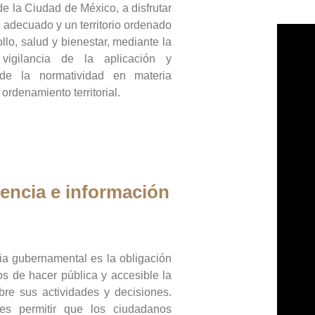
de la Ciudad de México, a disfrutar
 adecuado y un territorio ordenado
llo, salud y bienestar, mediante la
vigilancia de la aplicación y
 de la normatividad en materia
 ordenamiento territorial.
encia e información
ia gubernamental es la obligación
os de hacer pública y accesible la
bre sus actividades y decisiones.
es permitir que los ciudadanos