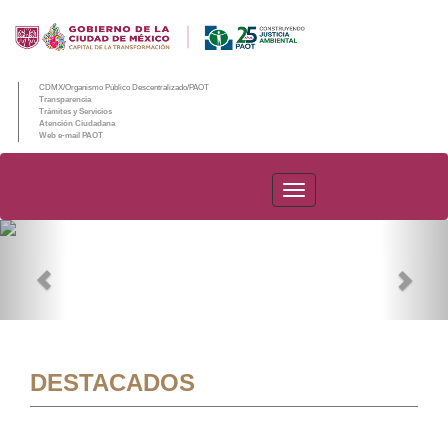
CDMX/Organismo Público Descentralizado/PAOT
Transparencia
Trámites y Servicios
Atención Ciudadana
Web e-mail PAOT
PAOT
Previous
Nex
DESTACADOS