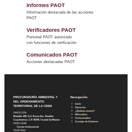
Informes PAOT
Información destacada de las acciones
PAOT
Verificadores PAOT
Personal PAOT autorizado
con funciones de verificación
Comunicados PAOT
Acciones destacadas PAOT
PROCURADURÍA AMBIENTAL Y
Navegación
DEL ORDENAMIENTO
Inicio
TERRITORIAL DE LA CDMX
Denuncia
¿Quiénes somos?
DIRECCIÓN
Micrositios
Medellín 202, Col. Roma Sur, Alcaldía
Comunicados
Cuauhtémoc, C.P. 06700, Ciudad de México
Consejo de Gobierno
WEB E-MAIL
Correo Institucional
TELÉFONO