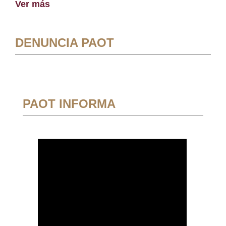
Ver más
DENUNCIA PAOT
PAOT INFORMA