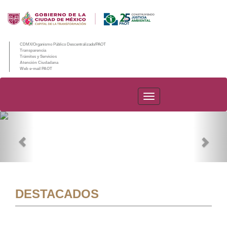
CDMX/Organismo Público Descentralizado/PAOT
Transparencia
Trámites y Servicios
Atención Ciudadana
Web e-mail PAOT
PAOT
Previous
Nex
DESTACADOS