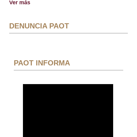
Ver más
DENUNCIA PAOT
PAOT INFORMA