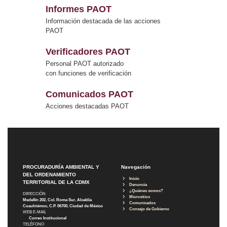
Informes PAOT
Información destacada de las acciones
PAOT
Verificadores PAOT
Personal PAOT autorizado
con funciones de verificación
Comunicados PAOT
Acciones destacadas PAOT
PROCURADURÍA AMBIENTAL Y
Navegación
DEL ORDENAMIENTO
Inicio
TERRITORIAL DE LA CDMX
Denuncia
¿Quiénes somos?
DIRECCIÓN
Micrositios
Medellín 202, Col. Roma Sur, Alcaldía
Comunicados
Cuauhtémoc, C.P. 06700, Ciudad de México
Consejo de Gobierno
WEB E-MAIL
Correo Institucional
TELÉFONO