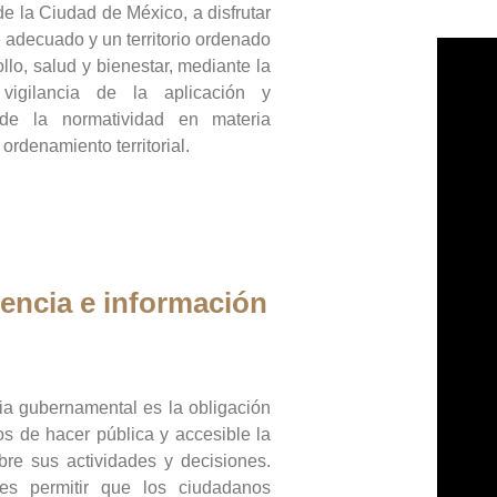
de la Ciudad de México, a disfrutar
 adecuado y un territorio ordenado
llo, salud y bienestar, mediante la
vigilancia de la aplicación y
 de la normatividad en materia
 ordenamiento territorial.
encia e información
ia gubernamental es la obligación
os de hacer pública y accesible la
bre sus actividades y decisiones.
es permitir que los ciudadanos