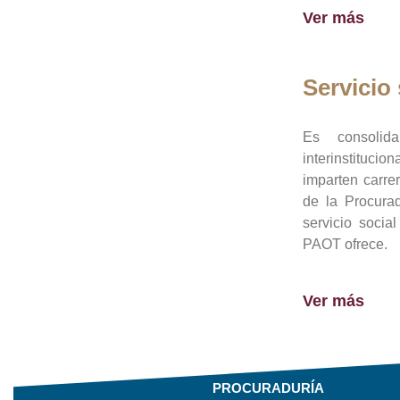
Ver más
Servicio 
Es consolid
interinstituci
imparten carre
de la Procura
servicio socia
PAOT ofrece.
Ver más
PROCURADURÍA