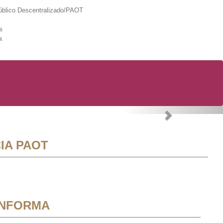
lico Descentralizado/PAOT
s
a
Next
IA PAOT
INFORMA