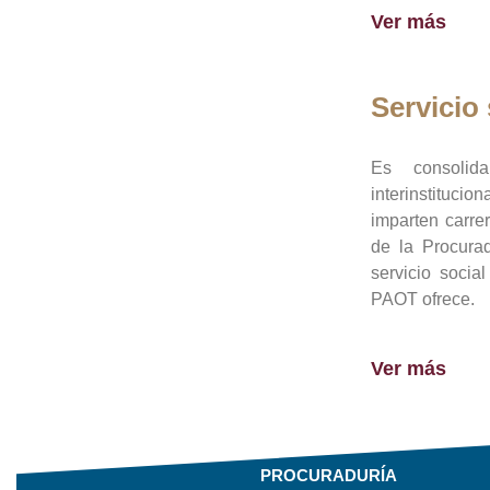
Ver más
Servicio 
Es consolid
interinstituci
imparten carre
de la Procura
servicio socia
PAOT ofrece.
Ver más
PROCURADURÍA