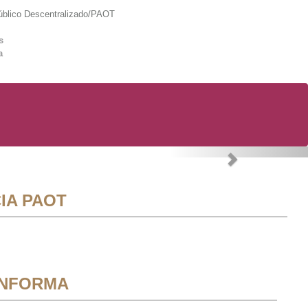
lico Descentralizado/PAOT
s
a
Next
IA PAOT
INFORMA