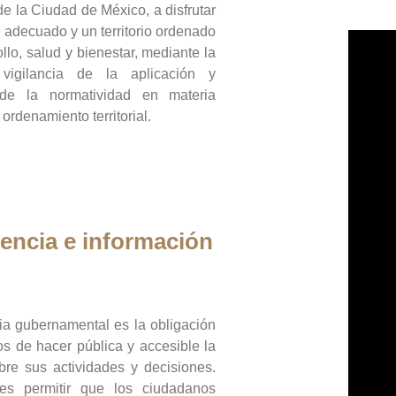
de la Ciudad de México, a disfrutar
 adecuado y un territorio ordenado
llo, salud y bienestar, mediante la
vigilancia de la aplicación y
 de la normatividad en materia
 ordenamiento territorial.
encia e información
ia gubernamental es la obligación
os de hacer pública y accesible la
bre sus actividades y decisiones.
es permitir que los ciudadanos