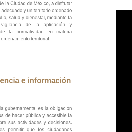
de la Ciudad de México, a disfrutar
 adecuado y un territorio ordenado
llo, salud y bienestar, mediante la
vigilancia de la aplicación y
 de la normatividad en materia
 ordenamiento territorial.
encia e información
ia gubernamental es la obligación
os de hacer pública y accesible la
bre sus actividades y decisiones.
es permitir que los ciudadanos