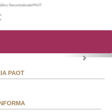
lico Descentralizado/PAOT
s
a
Next
IA PAOT
INFORMA