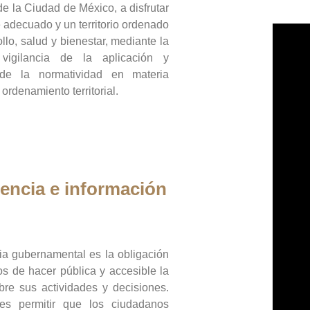
de la Ciudad de México, a disfrutar
 adecuado y un territorio ordenado
llo, salud y bienestar, mediante la
vigilancia de la aplicación y
 de la normatividad en materia
 ordenamiento territorial.
encia e información
ia gubernamental es la obligación
os de hacer pública y accesible la
bre sus actividades y decisiones.
es permitir que los ciudadanos