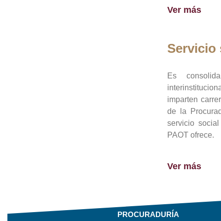
Ver más
Servicio 
Es consolid
interinstituci
imparten carre
de la Procura
servicio socia
PAOT ofrece.
Ver más
PROCURADURÍA