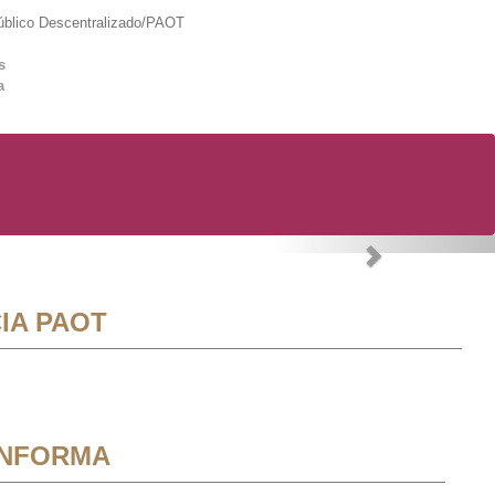
lico Descentralizado/PAOT
s
a
Next
IA PAOT
INFORMA