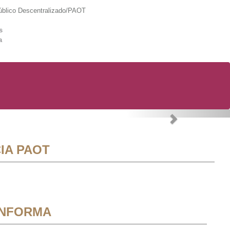
lico Descentralizado/PAOT
s
a
Next
IA PAOT
INFORMA