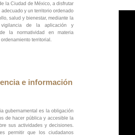
de la Ciudad de México, a disfrutar
 adecuado y un territorio ordenado
llo, salud y bienestar, mediante la
vigilancia de la aplicación y
 de la normatividad en materia
 ordenamiento territorial.
encia e información
ia gubernamental es la obligación
os de hacer pública y accesible la
bre sus actividades y decisiones.
es permitir que los ciudadanos