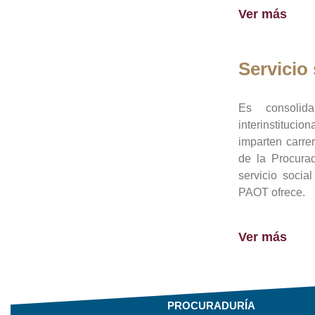
Ver más
Servicio 
Es consolid
interinstituci
imparten carre
de la Procura
servicio socia
PAOT ofrece.
Ver más
PROCURADURÍA