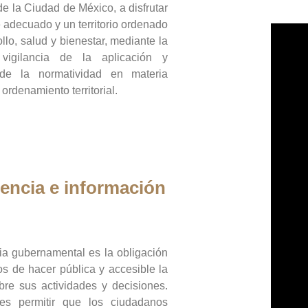
de la Ciudad de México, a disfrutar
 adecuado y un territorio ordenado
llo, salud y bienestar, mediante la
vigilancia de la aplicación y
 de la normatividad en materia
 ordenamiento territorial.
encia e información
ia gubernamental es la obligación
os de hacer pública y accesible la
bre sus actividades y decisiones.
es permitir que los ciudadanos