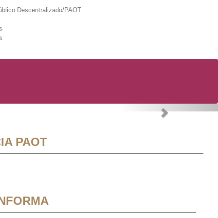
lico Descentralizado/PAOT
s
a
Next
IA PAOT
INFORMA