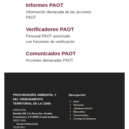
Informes PAOT
Información destacada de las acciones
PAOT
Verificadores PAOT
Personal PAOT autorizado
con funciones de verificación
Comunicados PAOT
Acciones destacadas PAOT
PROCURADURÍA AMBIENTAL Y
Navegación
DEL ORDENAMIENTO
Inicio
TERRITORIAL DE LA CDMX
Denuncia
¿Quiénes somos?
DIRECCIÓN
Micrositios
Medellín 202, Col. Roma Sur, Alcaldía
Comunicados
Cuauhtémoc, C.P. 06700, Ciudad de México
Consejo de Gobierno
WEB E-MAIL
Correo Institucional
TELÉFONO