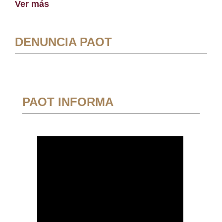
Ver más
DENUNCIA PAOT
PAOT INFORMA