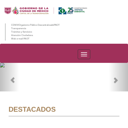
CDMX/Organismo Público Descentralizado/PAOT
Transparencia
Trámites y Servicios
Atención Ciudadana
Web e-mail PAOT
PAOT
Previous
Nex
DESTACADOS