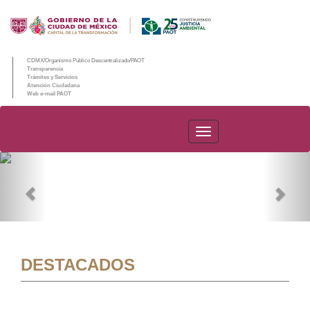
CDMX/Organismo Público Descentralizado/PAOT
Transparencia
Trámites y Servicios
Atención Ciudadana
Web e-mail PAOT
PAOT
Previous
Nex
DESTACADOS