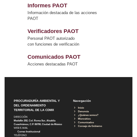
Informes PAOT
Información destacada de las acciones
PAOT
Verificadores PAOT
Personal PAOT autorizado
con funciones de verificación
Comunicados PAOT
Acciones destacadas PAOT
PROCURADURÍA AMBIENTAL Y
Navegación
DEL ORDENAMIENTO
Inicio
TERRITORIAL DE LA CDMX
Denuncia
¿Quiénes somos?
DIRECCIÓN
Micrositios
Medellín 202, Col. Roma Sur, Alcaldía
Comunicados
Cuauhtémoc, C.P. 06700, Ciudad de México
Consejo de Gobierno
WEB E-MAIL
Correo Institucional
TELÉFONO