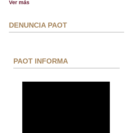
Ver más
DENUNCIA PAOT
PAOT INFORMA