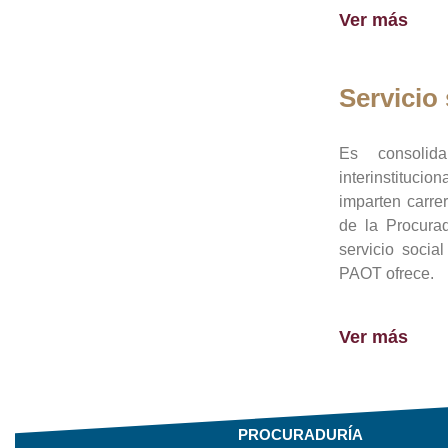
Ver más
Servicio 
Es consolid
interinstituci
imparten carre
de la Procura
servicio socia
PAOT ofrece.
Ver más
PROCURADURÍA