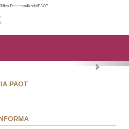
lico Descentralizado/PAOT
s
a
Next
IA PAOT
INFORMA