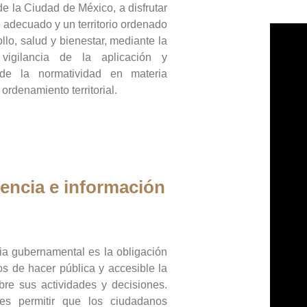
de la Ciudad de México, a disfrutar
 adecuado y un territorio ordenado
llo, salud y bienestar, mediante la
vigilancia de la aplicación y
 de la normatividad en materia
 ordenamiento territorial.
encia e información
ia gubernamental es la obligación
os de hacer pública y accesible la
bre sus actividades y decisiones.
es permitir que los ciudadanos