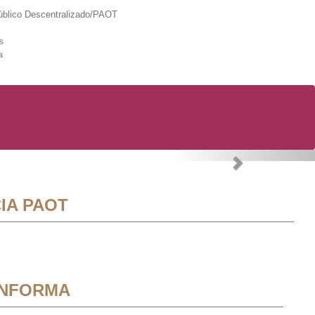
lico Descentralizado/PAOT
s
a
Next
IA PAOT
INFORMA