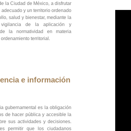
de la Ciudad de México, a disfrutar
 adecuado y un territorio ordenado
llo, salud y bienestar, mediante la
vigilancia de la aplicación y
 de la normatividad en materia
 ordenamiento territorial.
encia e información
ia gubernamental es la obligación
os de hacer pública y accesible la
bre sus actividades y decisiones.
es permitir que los ciudadanos