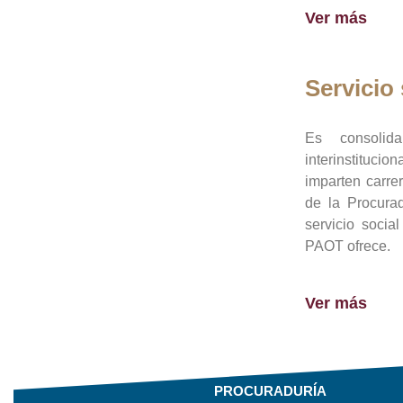
Ver más
Servicio 
Es consolid
interinstituci
imparten carre
de la Procura
servicio socia
PAOT ofrece.
Ver más
PROCURADURÍA