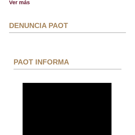
Ver más
DENUNCIA PAOT
PAOT INFORMA