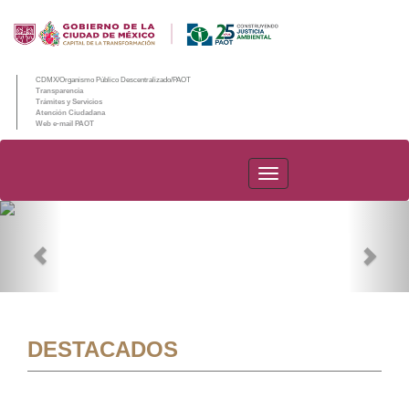
CDMX/Organismo Público Descentralizado/PAOT
Transparencia
Trámites y Servicios
Atención Ciudadana
Web e-mail PAOT
PAOT
Previous
Nex
DESTACADOS