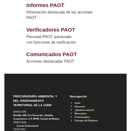
Informes PAOT
Información destacada de las acciones
PAOT
Verificadores PAOT
Personal PAOT autorizado
con funciones de verificación
Comunicados PAOT
Acciones destacadas PAOT
PROCURADURÍA AMBIENTAL Y
Navegación
DEL ORDENAMIENTO
Inicio
TERRITORIAL DE LA CDMX
Denuncia
¿Quiénes somos?
DIRECCIÓN
Micrositios
Medellín 202, Col. Roma Sur, Alcaldía
Comunicados
Cuauhtémoc, C.P. 06700, Ciudad de México
Consejo de Gobierno
WEB E-MAIL
Correo Institucional
TELÉFONO