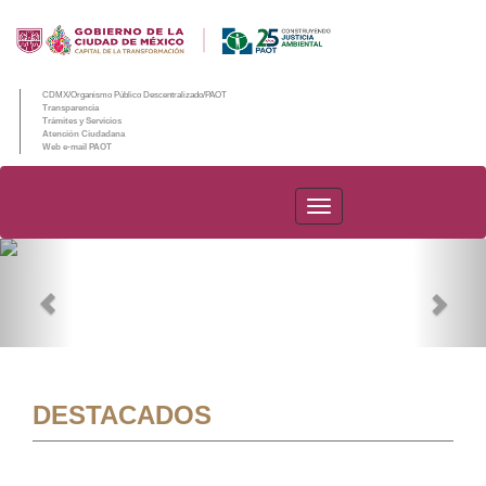
CDMX/Organismo Público Descentralizado/PAOT
Transparencia
Trámites y Servicios
Atención Ciudadana
Web e-mail PAOT
PAOT
Previous
Nex
DESTACADOS