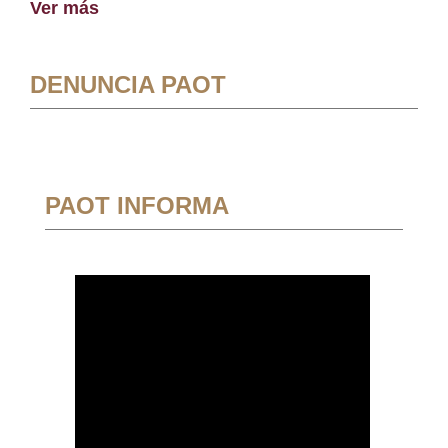
Ver más
DENUNCIA PAOT
PAOT INFORMA