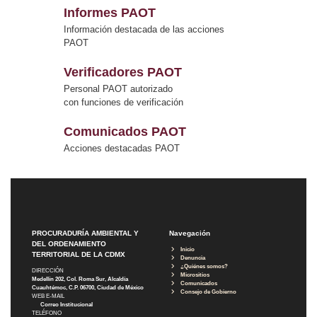
Informes PAOT
Información destacada de las acciones
PAOT
Verificadores PAOT
Personal PAOT autorizado
con funciones de verificación
Comunicados PAOT
Acciones destacadas PAOT
PROCURADURÍA AMBIENTAL Y
Navegación
DEL ORDENAMIENTO
Inicio
TERRITORIAL DE LA CDMX
Denuncia
¿Quiénes somos?
DIRECCIÓN
Micrositios
Medellín 202, Col. Roma Sur, Alcaldía
Comunicados
Cuauhtémoc, C.P. 06700, Ciudad de México
Consejo de Gobierno
WEB E-MAIL
Correo Institucional
TELÉFONO