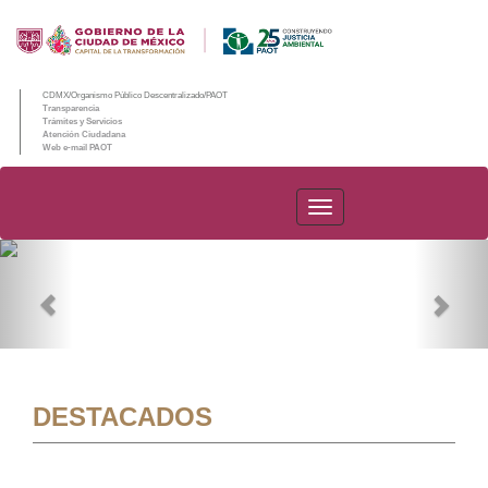
CDMX/Organismo Público Descentralizado/PAOT
Transparencia
Trámites y Servicios
Atención Ciudadana
Web e-mail PAOT
PAOT
Previous
Nex
DESTACADOS