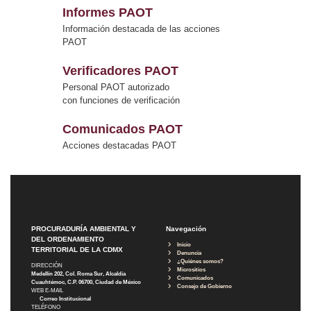
Informes PAOT
Información destacada de las acciones
PAOT
Verificadores PAOT
Personal PAOT autorizado
con funciones de verificación
Comunicados PAOT
Acciones destacadas PAOT
PROCURADURÍA AMBIENTAL Y
Navegación
DEL ORDENAMIENTO
Inicio
TERRITORIAL DE LA CDMX
Denuncia
¿Quiénes somos?
DIRECCIÓN
Micrositios
Medellín 202, Col. Roma Sur, Alcaldía
Comunicados
Cuauhtémoc, C.P. 06700, Ciudad de México
Consejo de Gobierno
WEB E-MAIL
Correo Institucional
TELÉFONO