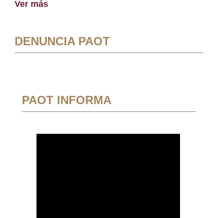
Ver más
DENUNCIA PAOT
PAOT INFORMA