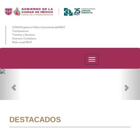
CDMX/Organismo Público Descentralizado/PAOT
Transparencia
Trámites y Servicios
Atención Ciudadana
Web e-mail PAOT
PAOT
Previous
Nex
DESTACADOS