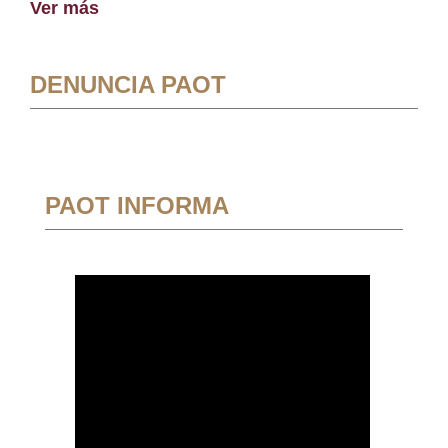
Ver más
DENUNCIA PAOT
PAOT INFORMA