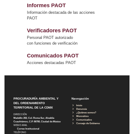
Informes PAOT
Información destacada de las acciones
PAOT
Verificadores PAOT
Personal PAOT autorizado
con funciones de verificación
Comunicados PAOT
Acciones destacadas PAOT
PROCURADURÍA AMBIENTAL Y
Navegación
DEL ORDENAMIENTO
Inicio
TERRITORIAL DE LA CDMX
Denuncia
¿Quiénes somos?
DIRECCIÓN
Micrositios
Medellín 202, Col. Roma Sur, Alcaldía
Comunicados
Cuauhtémoc, C.P. 06700, Ciudad de México
Consejo de Gobierno
WEB E-MAIL
Correo Institucional
TELÉFONO