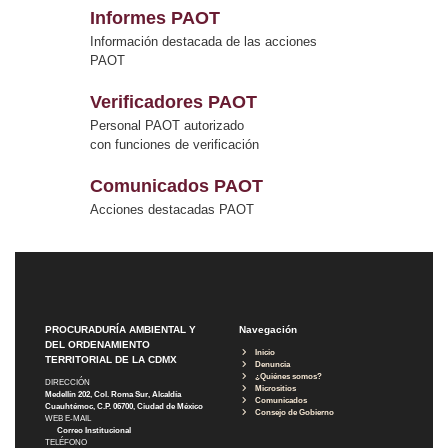
Informes PAOT
Información destacada de las acciones
PAOT
Verificadores PAOT
Personal PAOT autorizado
con funciones de verificación
Comunicados PAOT
Acciones destacadas PAOT
PROCURADURÍA AMBIENTAL Y
Navegación
DEL ORDENAMIENTO
Inicio
TERRITORIAL DE LA CDMX
Denuncia
¿Quiénes somos?
DIRECCIÓN
Micrositios
Medellín 202, Col. Roma Sur, Alcaldía
Comunicados
Cuauhtémoc, C.P. 06700, Ciudad de México
Consejo de Gobierno
WEB E-MAIL
Correo Institucional
TELÉFONO