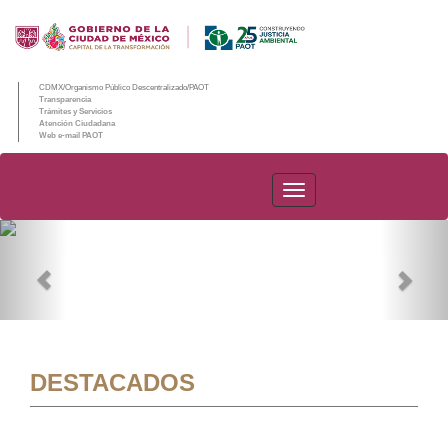
CDMX/Organismo Público Descentralizado/PAOT
Transparencia
Trámites y Servicios
Atención Ciudadana
Web e-mail PAOT
PAOT
Previous
Nex
DESTACADOS