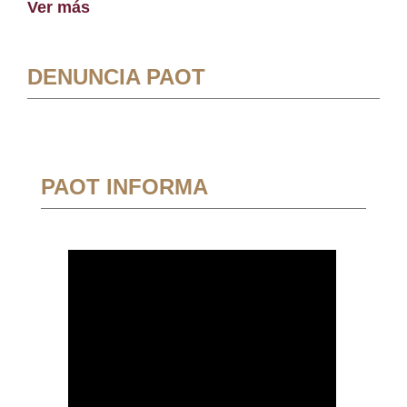
Ver más
DENUNCIA PAOT
PAOT INFORMA