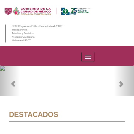
CDMX/Organismo Público Descentralizado/PAOT
Transparencia
Trámites y Servicios
Atención Ciudadana
Web e-mail PAOT
PAOT
Previous
Nex
DESTACADOS