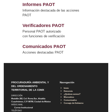
Informes PAOT
Información destacada de las acciones
PAOT
Verificadores PAOT
Personal PAOT autorizado
con funciones de verificación
Comunicados PAOT
Acciones destacadas PAOT
PROCURADURÍA AMBIENTAL Y
Navegación
DEL ORDENAMIENTO
Inicio
TERRITORIAL DE LA CDMX
Denuncia
¿Quiénes somos?
DIRECCIÓN
Micrositios
Medellín 202, Col. Roma Sur, Alcaldía
Comunicados
Cuauhtémoc, C.P. 06700, Ciudad de México
Consejo de Gobierno
WEB E-MAIL
Correo Institucional
TELÉFONO