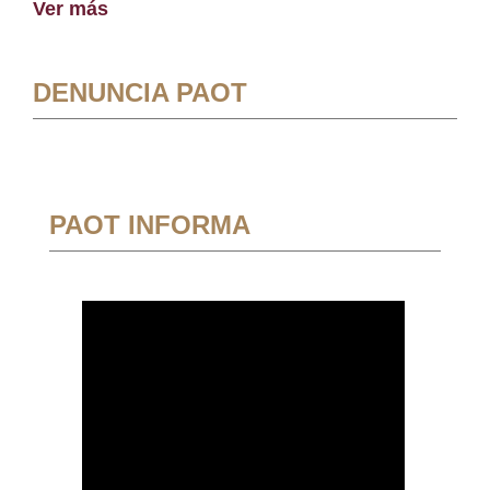
Ver más
DENUNCIA PAOT
PAOT INFORMA