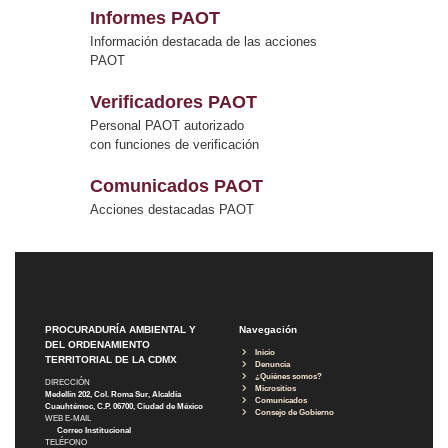
Informes PAOT
Información destacada de las acciones
PAOT
Verificadores PAOT
Personal PAOT autorizado
con funciones de verificación
Comunicados PAOT
Acciones destacadas PAOT
PROCURADURÍA AMBIENTAL Y
Navegación
DEL ORDENAMIENTO
Inicio
TERRITORIAL DE LA CDMX
Denuncia
¿Quiénes somos?
DIRECCIÓN
Micrositios
Medellín 202, Col. Roma Sur, Alcaldía
Comunicados
Cuauhtémoc, C.P. 06700, Ciudad de México
Consejo de Gobierno
WEB E-MAIL
Correo Institucional
TELÉFONO