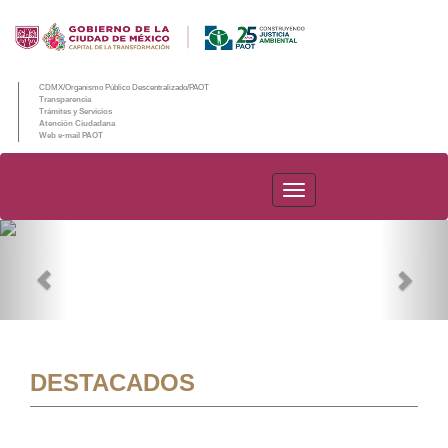
CDMX/Organismo Público Descentralizado/PAOT
Transparencia
Trámites y Servicios
Atención Ciudadana
Web e-mail PAOT
PAOT
Previous
Nex
DESTACADOS