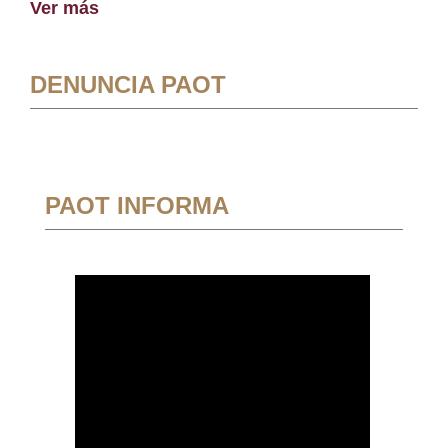
Ver más
DENUNCIA PAOT
PAOT INFORMA