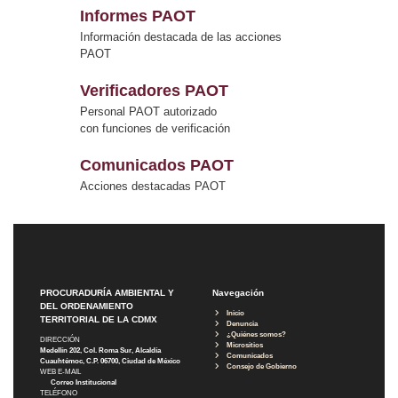
Informes PAOT
Información destacada de las acciones
PAOT
Verificadores PAOT
Personal PAOT autorizado
con funciones de verificación
Comunicados PAOT
Acciones destacadas PAOT
PROCURADURÍA AMBIENTAL Y
Navegación
DEL ORDENAMIENTO
Inicio
TERRITORIAL DE LA CDMX
Denuncia
¿Quiénes somos?
DIRECCIÓN
Micrositios
Medellín 202, Col. Roma Sur, Alcaldía
Comunicados
Cuauhtémoc, C.P. 06700, Ciudad de México
Consejo de Gobierno
WEB E-MAIL
Correo Institucional
TELÉFONO