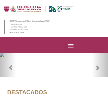
CDMX/Organismo Público Descentralizado/PAOT
Transparencia
Trámites y Servicios
Atención Ciudadana
Web e-mail PAOT
PAOT
Previous
Nex
DESTACADOS