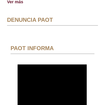
Ver más
DENUNCIA PAOT
PAOT INFORMA