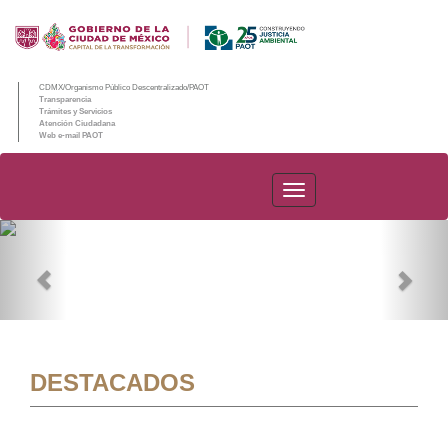
CDMX/Organismo Público Descentralizado/PAOT
Transparencia
Trámites y Servicios
Atención Ciudadana
Web e-mail PAOT
PAOT
Previous
Nex
DESTACADOS