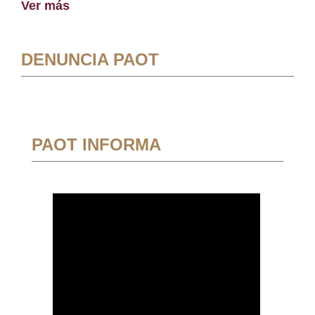
Ver más
DENUNCIA PAOT
PAOT INFORMA