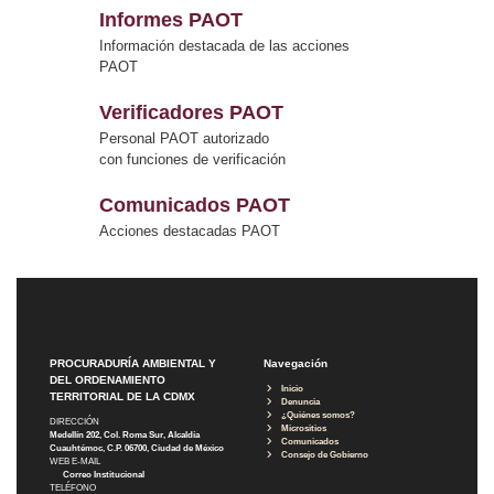
Informes PAOT
Información destacada de las acciones
PAOT
Verificadores PAOT
Personal PAOT autorizado
con funciones de verificación
Comunicados PAOT
Acciones destacadas PAOT
PROCURADURÍA AMBIENTAL Y
Navegación
DEL ORDENAMIENTO
Inicio
TERRITORIAL DE LA CDMX
Denuncia
¿Quiénes somos?
DIRECCIÓN
Micrositios
Medellín 202, Col. Roma Sur, Alcaldía
Comunicados
Cuauhtémoc, C.P. 06700, Ciudad de México
Consejo de Gobierno
WEB E-MAIL
Correo Institucional
TELÉFONO