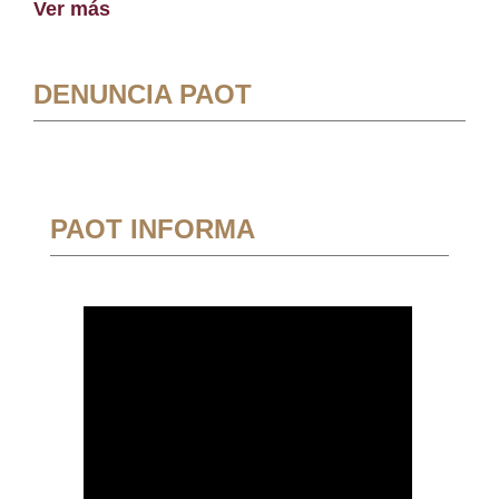
Ver más
DENUNCIA PAOT
PAOT INFORMA