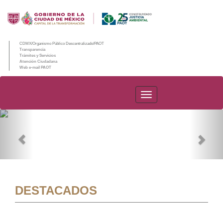
CDMX/Organismo Público Descentralizado/PAOT
Transparencia
Trámites y Servicios
Atención Ciudadana
Web e-mail PAOT
PAOT
Previous
Nex
DESTACADOS