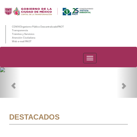
CDMX/Organismo Público Descentralizado/PAOT
Transparencia
Trámites y Servicios
Atención Ciudadana
Web e-mail PAOT
PAOT
Previous
Nex
DESTACADOS