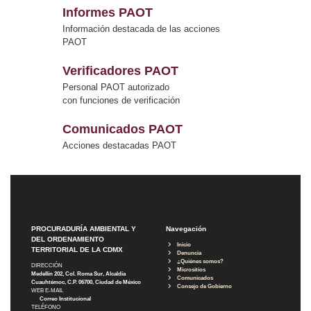
Informes PAOT
Información destacada de las acciones
PAOT
Verificadores PAOT
Personal PAOT autorizado
con funciones de verificación
Comunicados PAOT
Acciones destacadas PAOT
PROCURADURÍA AMBIENTAL Y
Navegación
DEL ORDENAMIENTO
Inicio
TERRITORIAL DE LA CDMX
Denuncia
¿Quiénes somos?
DIRECCIÓN
Micrositios
Medellín 202, Col. Roma Sur, Alcaldía
Comunicados
Cuauhtémoc, C.P. 06700, Ciudad de México
Consejo de Gobierno
WEB E-MAIL
Correo Institucional
TELÉFONO