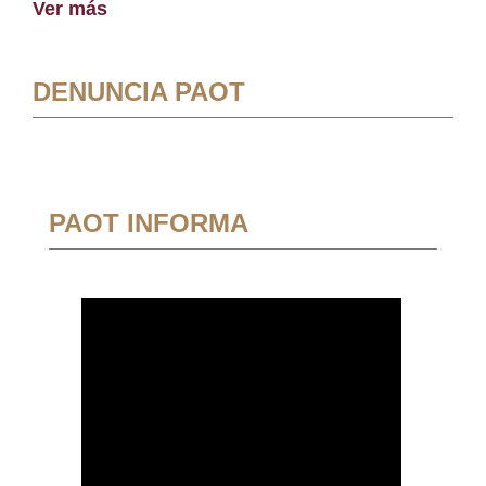
Ver más
DENUNCIA PAOT
PAOT INFORMA