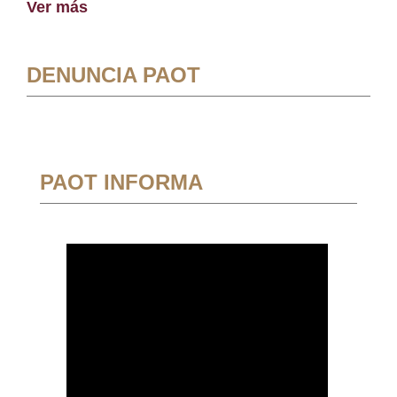
Ver más
DENUNCIA PAOT
PAOT INFORMA