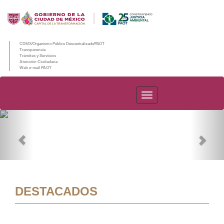
CDMX/Organismo Público Descentralizado/PAOT
Transparencia
Trámites y Servicios
Atención Ciudadana
Web e-mail PAOT
PAOT
Previous
Nex
DESTACADOS