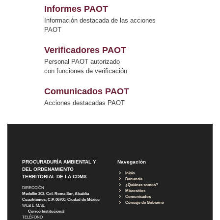
Informes PAOT
Información destacada de las acciones
PAOT
Verificadores PAOT
Personal PAOT autorizado
con funciones de verificación
Comunicados PAOT
Acciones destacadas PAOT
PROCURADURÍA AMBIENTAL Y
Navegación
DEL ORDENAMIENTO
Inicio
TERRITORIAL DE LA CDMX
Denuncia
¿Quiénes somos?
DIRECCIÓN
Micrositios
Medellín 202, Col. Roma Sur, Alcaldía
Comunicados
Cuauhtémoc, C.P. 06700, Ciudad de México
Consejo de Gobierno
WEB E-MAIL
Correo Institucional
TELÉFONO