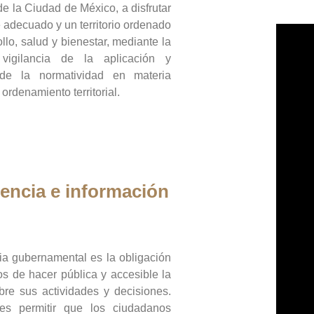
de la Ciudad de México, a disfrutar
 adecuado y un territorio ordenado
llo, salud y bienestar, mediante la
vigilancia de la aplicación y
 de la normatividad en materia
 ordenamiento territorial.
encia e información
ia gubernamental es la obligación
os de hacer pública y accesible la
bre sus actividades y decisiones.
es permitir que los ciudadanos