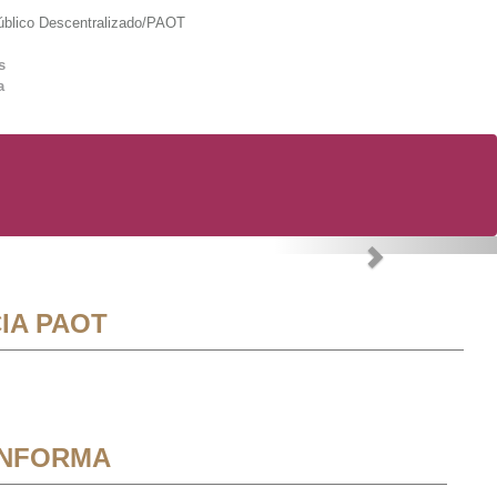
lico Descentralizado/PAOT
s
a
Next
IA PAOT
INFORMA