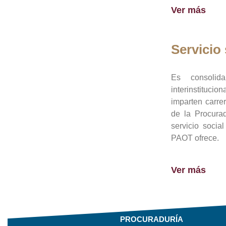
Ver más
Servicio 
Es consolid
interinstituci
imparten carre
de la Procura
servicio socia
PAOT ofrece.
Ver más
PROCURADURÍA