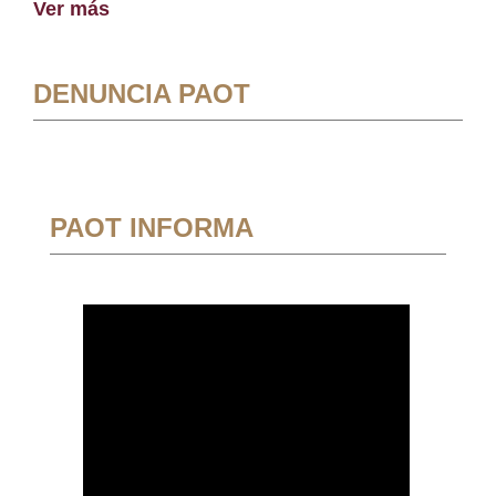
Ver más
DENUNCIA PAOT
PAOT INFORMA