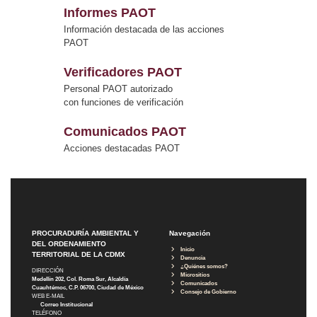
Informes PAOT
Información destacada de las acciones
PAOT
Verificadores PAOT
Personal PAOT autorizado
con funciones de verificación
Comunicados PAOT
Acciones destacadas PAOT
PROCURADURÍA AMBIENTAL Y
Navegación
DEL ORDENAMIENTO
Inicio
TERRITORIAL DE LA CDMX
Denuncia
¿Quiénes somos?
DIRECCIÓN
Micrositios
Medellín 202, Col. Roma Sur, Alcaldía
Comunicados
Cuauhtémoc, C.P. 06700, Ciudad de México
Consejo de Gobierno
WEB E-MAIL
Correo Institucional
TELÉFONO