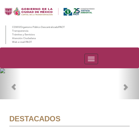
CDMX/Organismo Público Descentralizado/PAOT
Transparencia
Trámites y Servicios
Atención Ciudadana
Web e-mail PAOT
PAOT
Previous
Nex
DESTACADOS