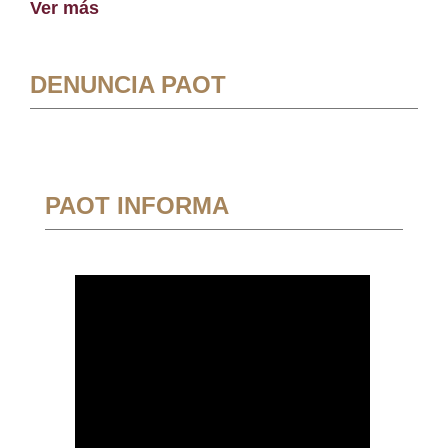
Ver más
DENUNCIA PAOT
PAOT INFORMA