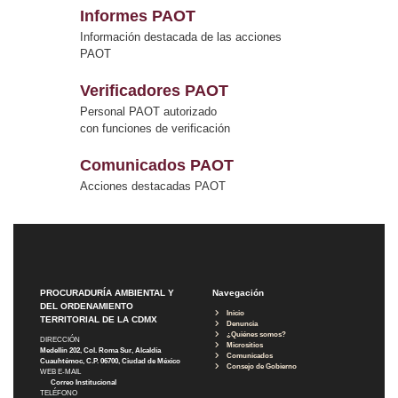
Informes PAOT
Información destacada de las acciones
PAOT
Verificadores PAOT
Personal PAOT autorizado
con funciones de verificación
Comunicados PAOT
Acciones destacadas PAOT
PROCURADURÍA AMBIENTAL Y
Navegación
DEL ORDENAMIENTO
Inicio
TERRITORIAL DE LA CDMX
Denuncia
¿Quiénes somos?
DIRECCIÓN
Micrositios
Medellín 202, Col. Roma Sur, Alcaldía
Comunicados
Cuauhtémoc, C.P. 06700, Ciudad de México
Consejo de Gobierno
WEB E-MAIL
Correo Institucional
TELÉFONO