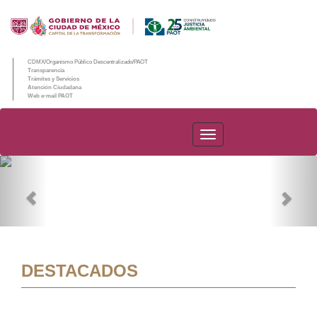
CDMX/Organismo Público Descentralizado/PAOT
Transparencia
Trámites y Servicios
Atención Ciudadana
Web e-mail PAOT
PAOT
Previous
Nex
DESTACADOS