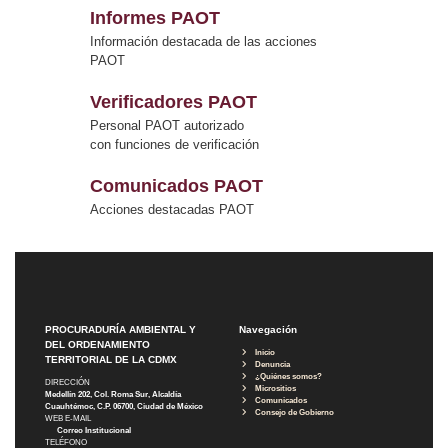
Informes PAOT
Información destacada de las acciones
PAOT
Verificadores PAOT
Personal PAOT autorizado
con funciones de verificación
Comunicados PAOT
Acciones destacadas PAOT
PROCURADURÍA AMBIENTAL Y
Navegación
DEL ORDENAMIENTO
Inicio
TERRITORIAL DE LA CDMX
Denuncia
¿Quiénes somos?
DIRECCIÓN
Micrositios
Medellín 202, Col. Roma Sur, Alcaldía
Comunicados
Cuauhtémoc, C.P. 06700, Ciudad de México
Consejo de Gobierno
WEB E-MAIL
Correo Institucional
TELÉFONO