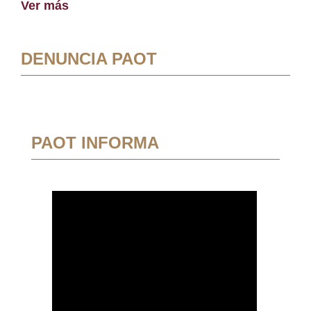
Ver más
DENUNCIA PAOT
PAOT INFORMA