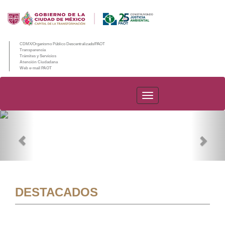
CDMX/Organismo Público Descentralizado/PAOT
Transparencia
Trámites y Servicios
Atención Ciudadana
Web e-mail PAOT
PAOT
Previous
Nex
DESTACADOS