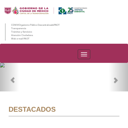
CDMX/Organismo Público Descentralizado/PAOT
Transparencia
Trámites y Servicios
Atención Ciudadana
Web e-mail PAOT
PAOT
Previous
Nex
DESTACADOS