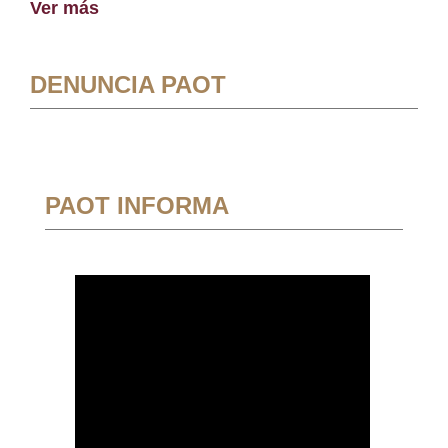
Ver más
DENUNCIA PAOT
PAOT INFORMA