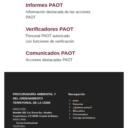
Informes PAOT
Información destacada de las acciones
PAOT
Verificadores PAOT
Personal PAOT autorizado
con funciones de verificación
Comunicados PAOT
Acciones destacadas PAOT
PROCURADURÍA AMBIENTAL Y
Navegación
DEL ORDENAMIENTO
Inicio
TERRITORIAL DE LA CDMX
Denuncia
¿Quiénes somos?
DIRECCIÓN
Micrositios
Medellín 202, Col. Roma Sur, Alcaldía
Comunicados
Cuauhtémoc, C.P. 06700, Ciudad de México
Consejo de Gobierno
WEB E-MAIL
Correo Institucional
TELÉFONO