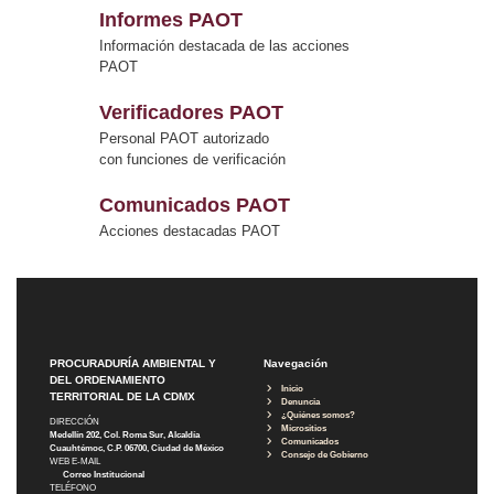
Informes PAOT
Información destacada de las acciones
PAOT
Verificadores PAOT
Personal PAOT autorizado
con funciones de verificación
Comunicados PAOT
Acciones destacadas PAOT
PROCURADURÍA AMBIENTAL Y
Navegación
DEL ORDENAMIENTO
Inicio
TERRITORIAL DE LA CDMX
Denuncia
¿Quiénes somos?
DIRECCIÓN
Micrositios
Medellín 202, Col. Roma Sur, Alcaldía
Comunicados
Cuauhtémoc, C.P. 06700, Ciudad de México
Consejo de Gobierno
WEB E-MAIL
Correo Institucional
TELÉFONO