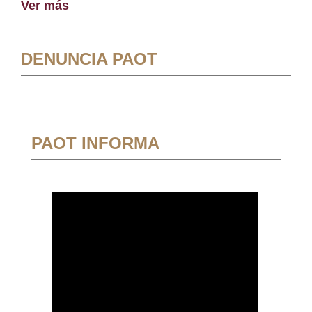
Ver más
DENUNCIA PAOT
PAOT INFORMA