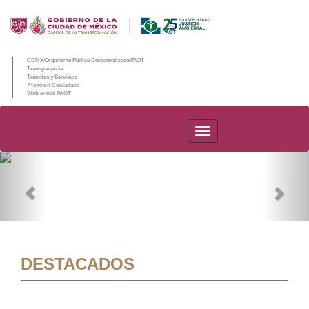
CDMX/Organismo Público Descentralizado/PAOT
Transparencia
Trámites y Servicios
Atención Ciudadana
Web e-mail PAOT
PAOT
Previous
Nex
DESTACADOS