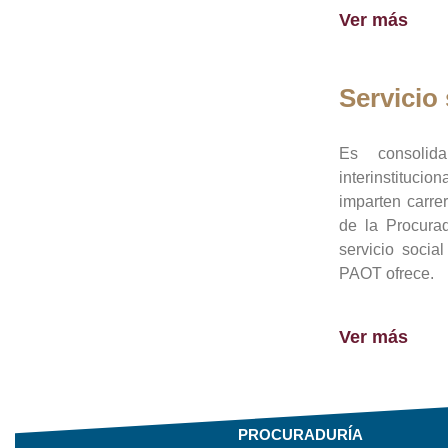
Ver más
Servicio 
Es consolid
interinstituci
imparten carre
de la Procura
servicio socia
PAOT ofrece.
Ver más
PROCURADURÍA