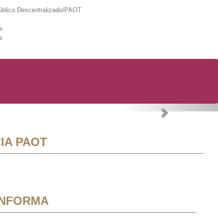
lico Descentralizado/PAOT
s
a
Next
IA PAOT
INFORMA