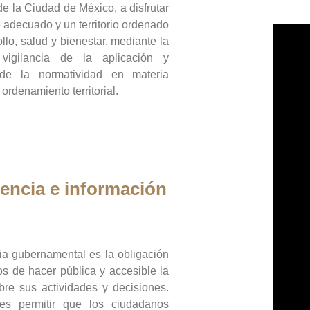
de la Ciudad de México, a disfrutar
 adecuado y un territorio ordenado
llo, salud y bienestar, mediante la
vigilancia de la aplicación y
 de la normatividad en materia
 ordenamiento territorial.
encia e información
ia gubernamental es la obligación
os de hacer pública y accesible la
bre sus actividades y decisiones.
es permitir que los ciudadanos