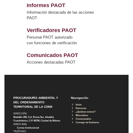
Informes PAOT
Información destacada de las acciones
PAOT
Verificadores PAOT
Personal PAOT autorizado
con funciones de verificación
Comunicados PAOT
Acciones destacadas PAOT
PROCURADURÍA AMBIENTAL Y
Navegación
DEL ORDENAMIENTO
Inicio
TERRITORIAL DE LA CDMX
Denuncia
¿Quiénes somos?
DIRECCIÓN
Micrositios
Medellín 202, Col. Roma Sur, Alcaldía
Comunicados
Cuauhtémoc, C.P. 06700, Ciudad de México
Consejo de Gobierno
WEB E-MAIL
Correo Institucional
TELÉFONO