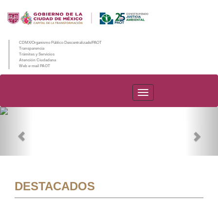
CDMX/Organismo Público Descentralizado/PAOT
Transparencia
Trámites y Servicios
Atención Ciudadana
Web e-mail PAOT
PAOT
Previous
Nex
DESTACADOS