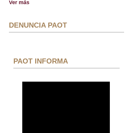
Ver más
DENUNCIA PAOT
PAOT INFORMA