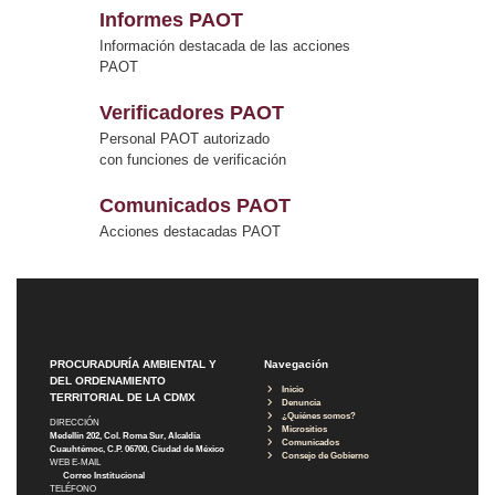
Informes PAOT
Información destacada de las acciones
PAOT
Verificadores PAOT
Personal PAOT autorizado
con funciones de verificación
Comunicados PAOT
Acciones destacadas PAOT
PROCURADURÍA AMBIENTAL Y
Navegación
DEL ORDENAMIENTO
Inicio
TERRITORIAL DE LA CDMX
Denuncia
¿Quiénes somos?
DIRECCIÓN
Micrositios
Medellín 202, Col. Roma Sur, Alcaldía
Comunicados
Cuauhtémoc, C.P. 06700, Ciudad de México
Consejo de Gobierno
WEB E-MAIL
Correo Institucional
TELÉFONO