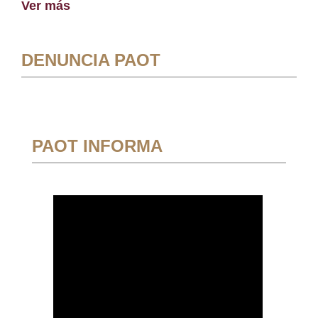
Ver más
DENUNCIA PAOT
PAOT INFORMA