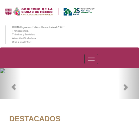
CDMX/Organismo Público Descentralizado/PAOT
Transparencia
Trámites y Servicios
Atención Ciudadana
Web e-mail PAOT
PAOT
Previous
Nex
DESTACADOS