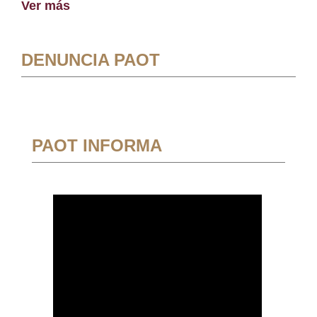
Ver más
DENUNCIA PAOT
PAOT INFORMA