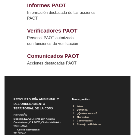
Informes PAOT
Información destacada de las acciones
PAOT
Verificadores PAOT
Personal PAOT autorizado
con funciones de verificación
Comunicados PAOT
Acciones destacadas PAOT
PROCURADURÍA AMBIENTAL Y
Navegación
DEL ORDENAMIENTO
Inicio
TERRITORIAL DE LA CDMX
Denuncia
¿Quiénes somos?
DIRECCIÓN
Micrositios
Medellín 202, Col. Roma Sur, Alcaldía
Comunicados
Cuauhtémoc, C.P. 06700, Ciudad de México
Consejo de Gobierno
WEB E-MAIL
Correo Institucional
TELÉFONO