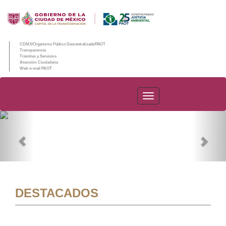
CDMX/Organismo Público Descentralizado/PAOT
Transparencia
Trámites y Servicios
Atención Ciudadana
Web e-mail PAOT
PAOT
Previous
Nex
DESTACADOS