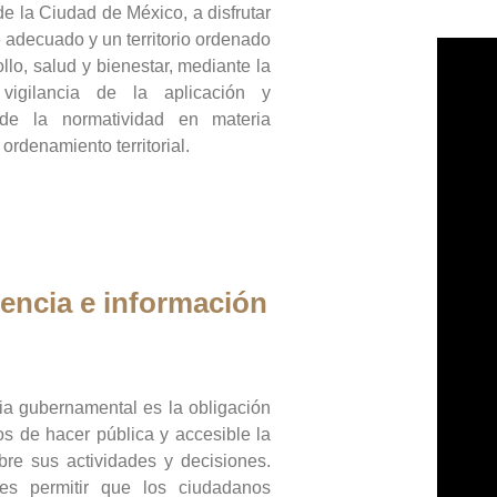
de la Ciudad de México, a disfrutar
 adecuado y un territorio ordenado
llo, salud y bienestar, mediante la
vigilancia de la aplicación y
 de la normatividad en materia
 ordenamiento territorial.
encia e información
ia gubernamental es la obligación
os de hacer pública y accesible la
bre sus actividades y decisiones.
es permitir que los ciudadanos