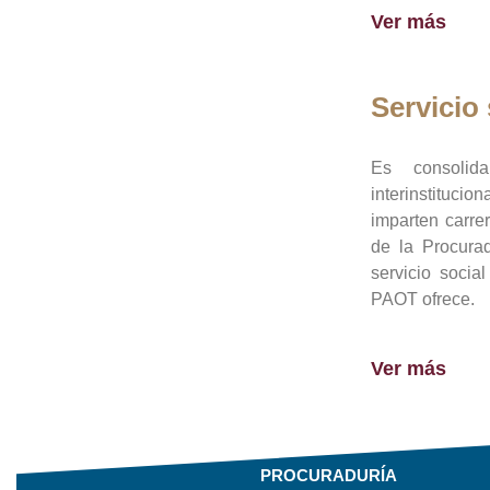
Ver más
Servicio 
Es consolid
interinstituci
imparten carre
de la Procura
servicio socia
PAOT ofrece.
Ver más
PROCURADURÍA