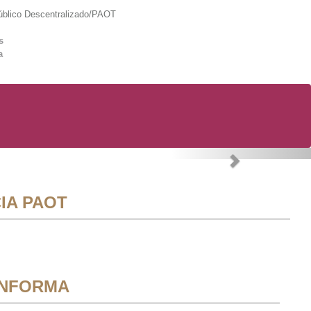
lico Descentralizado/PAOT
s
a
Next
IA PAOT
INFORMA