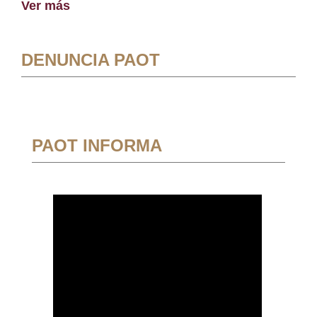
Ver más
DENUNCIA PAOT
PAOT INFORMA