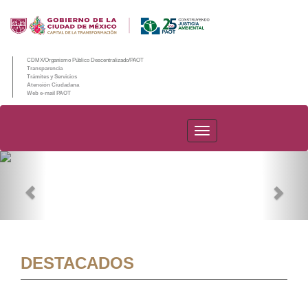
CDMX/Organismo Público Descentralizado/PAOT
Transparencia
Trámites y Servicios
Atención Ciudadana
Web e-mail PAOT
PAOT
Previous
Nex
DESTACADOS