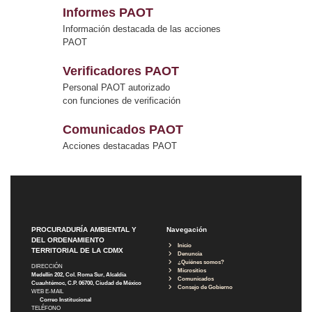
Informes PAOT
Información destacada de las acciones
PAOT
Verificadores PAOT
Personal PAOT autorizado
con funciones de verificación
Comunicados PAOT
Acciones destacadas PAOT
PROCURADURÍA AMBIENTAL Y
Navegación
DEL ORDENAMIENTO
Inicio
TERRITORIAL DE LA CDMX
Denuncia
¿Quiénes somos?
DIRECCIÓN
Micrositios
Medellín 202, Col. Roma Sur, Alcaldía
Comunicados
Cuauhtémoc, C.P. 06700, Ciudad de México
Consejo de Gobierno
WEB E-MAIL
Correo Institucional
TELÉFONO