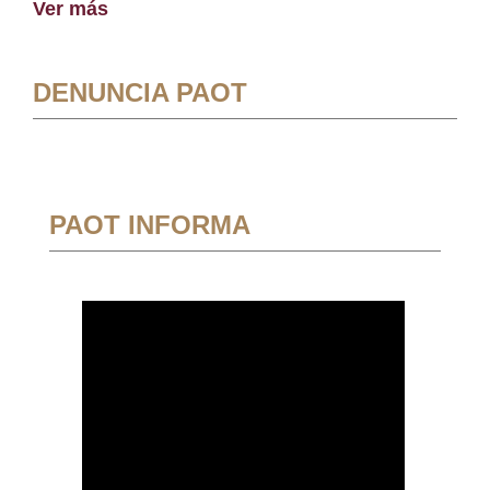
Ver más
DENUNCIA PAOT
PAOT INFORMA