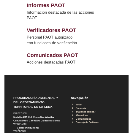
Informes PAOT
Información destacada de las acciones
PAOT
Verificadores PAOT
Personal PAOT autorizado
con funciones de verificación
Comunicados PAOT
Acciones destacadas PAOT
PROCURADURÍA AMBIENTAL Y
Navegación
DEL ORDENAMIENTO
Inicio
TERRITORIAL DE LA CDMX
Denuncia
¿Quiénes somos?
DIRECCIÓN
Micrositios
Medellín 202, Col. Roma Sur, Alcaldía
Comunicados
Cuauhtémoc, C.P. 06700, Ciudad de México
Consejo de Gobierno
WEB E-MAIL
Correo Institucional
TELÉFONO