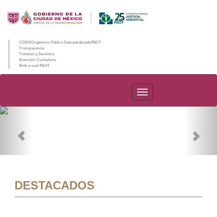
CDMX/Organismo Público Descentralizado/PAOT
Transparencia
Trámites y Servicios
Atención Ciudadana
Web e-mail PAOT
PAOT
Previous
Nex
DESTACADOS