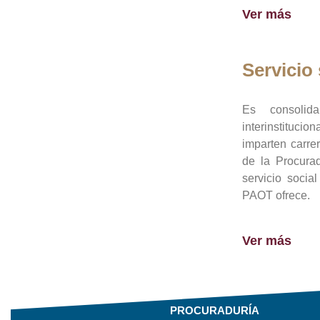
Ver más
Servicio 
Es consolid
interinstituci
imparten carre
de la Procura
servicio socia
PAOT ofrece.
Ver más
PROCURADURÍA