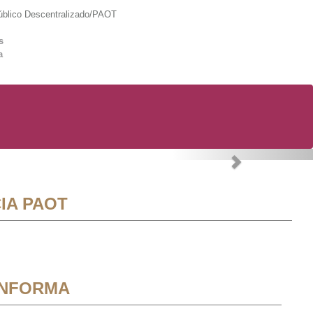
lico Descentralizado/PAOT
s
a
Next
IA PAOT
INFORMA