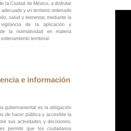
de la Ciudad de México, a disfrutar
 adecuado y un territorio ordenado
llo, salud y bienestar, mediante la
vigilancia de la aplicación y
 de la normatividad en materia
 ordenamiento territorial.
encia e información
ia gubernamental es la obligación
os de hacer pública y accesible la
bre sus actividades y decisiones.
es permitir que los ciudadanos