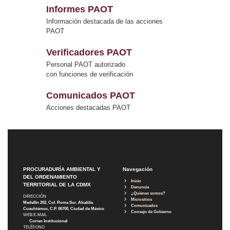
Informes PAOT
Información destacada de las acciones
PAOT
Verificadores PAOT
Personal PAOT autorizado
con funciones de verificación
Comunicados PAOT
Acciones destacadas PAOT
PROCURADURÍA AMBIENTAL Y
Navegación
DEL ORDENAMIENTO
Inicio
TERRITORIAL DE LA CDMX
Denuncia
¿Quiénes somos?
DIRECCIÓN
Micrositios
Medellín 202, Col. Roma Sur, Alcaldía
Comunicados
Cuauhtémoc, C.P. 06700, Ciudad de México
Consejo de Gobierno
WEB E-MAIL
Correo Institucional
TELÉFONO