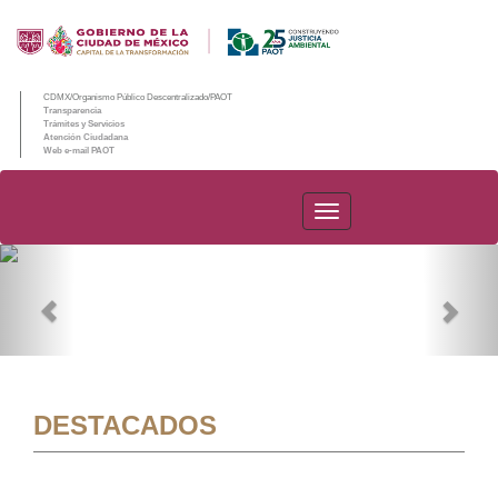
CDMX/Organismo Público Descentralizado/PAOT
Transparencia
Trámites y Servicios
Atención Ciudadana
Web e-mail PAOT
PAOT
Previous
Nex
DESTACADOS