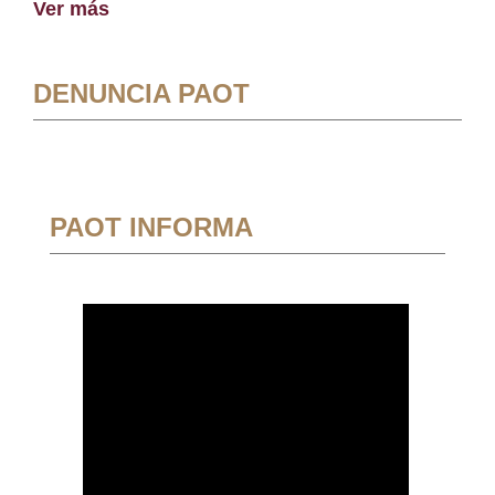
Ver más
DENUNCIA PAOT
PAOT INFORMA