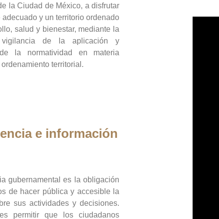
de la Ciudad de México, a disfrutar
 adecuado y un territorio ordenado
llo, salud y bienestar, mediante la
vigilancia de la aplicación y
 de la normatividad en materia
 ordenamiento territorial.
encia e información
ia gubernamental es la obligación
os de hacer pública y accesible la
bre sus actividades y decisiones.
es permitir que los ciudadanos