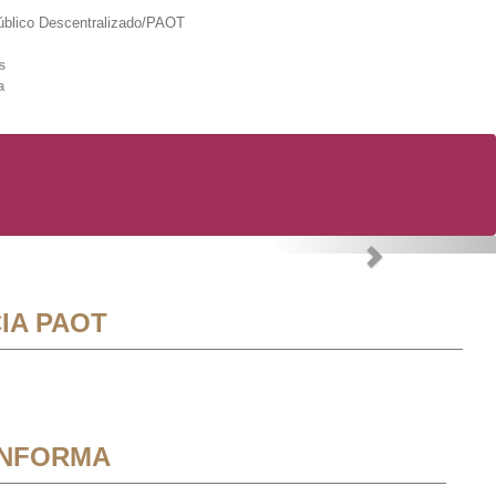
lico Descentralizado/PAOT
s
a
Next
IA PAOT
INFORMA