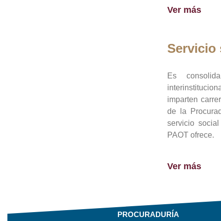
Ver más
Servicio 
Es consolid
interinstituci
imparten carre
de la Procura
servicio socia
PAOT ofrece.
Ver más
PROCURADURÍA