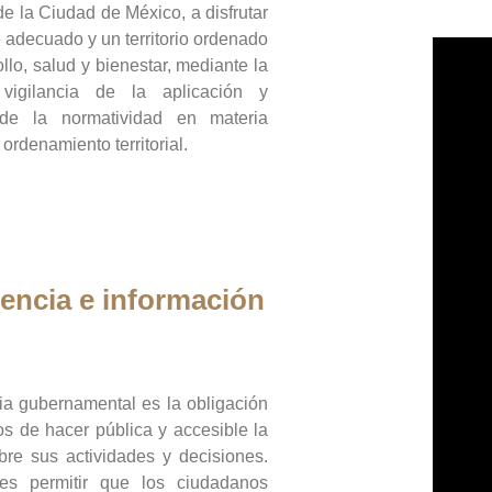
de la Ciudad de México, a disfrutar
 adecuado y un territorio ordenado
llo, salud y bienestar, mediante la
vigilancia de la aplicación y
 de la normatividad en materia
 ordenamiento territorial.
encia e información
ia gubernamental es la obligación
os de hacer pública y accesible la
bre sus actividades y decisiones.
es permitir que los ciudadanos