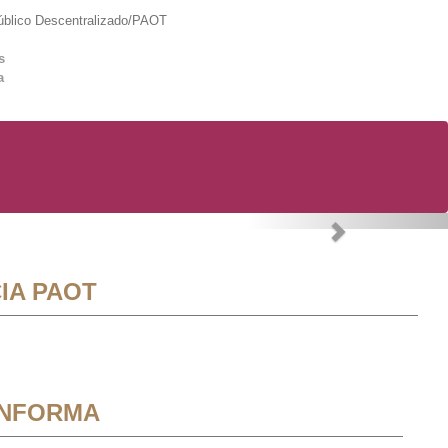
lico Descentralizado/PAOT
s
a
Next
IA PAOT
INFORMA