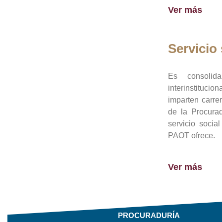
Ver más
Servicio 
Es consolid
interinstituci
imparten carre
de la Procura
servicio socia
PAOT ofrece.
Ver más
PROCURADURÍA