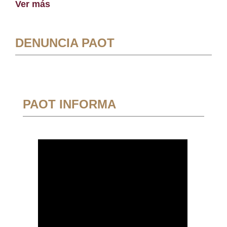
Ver más
DENUNCIA PAOT
PAOT INFORMA