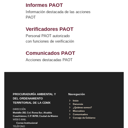
Informes PAOT
Información destacada de las acciones
PAOT
Verificadores PAOT
Personal PAOT autorizado
con funciones de verificación
Comunicados PAOT
Acciones destacadas PAOT
PROCURADURÍA AMBIENTAL Y
Navegación
DEL ORDENAMIENTO
Inicio
TERRITORIAL DE LA CDMX
Denuncia
¿Quiénes somos?
DIRECCIÓN
Micrositios
Medellín 202, Col. Roma Sur, Alcaldía
Comunicados
Cuauhtémoc, C.P. 06700, Ciudad de México
Consejo de Gobierno
WEB E-MAIL
Correo Institucional
TELÉFONO