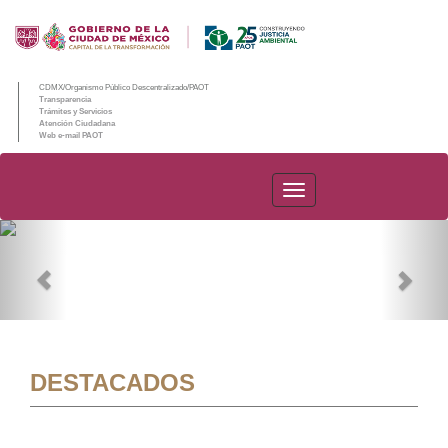
CDMX/Organismo Público Descentralizado/PAOT
Transparencia
Trámites y Servicios
Atención Ciudadana
Web e-mail PAOT
PAOT
Previous
Nex
DESTACADOS