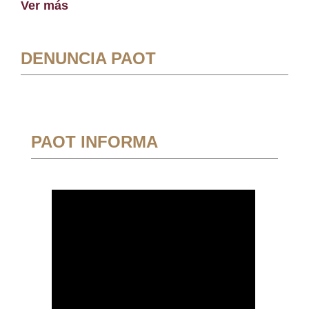
Ver más
DENUNCIA PAOT
PAOT INFORMA