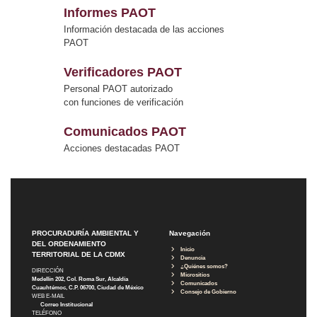
Informes PAOT
Información destacada de las acciones
PAOT
Verificadores PAOT
Personal PAOT autorizado
con funciones de verificación
Comunicados PAOT
Acciones destacadas PAOT
PROCURADURÍA AMBIENTAL Y
Navegación
DEL ORDENAMIENTO
Inicio
TERRITORIAL DE LA CDMX
Denuncia
¿Quiénes somos?
DIRECCIÓN
Micrositios
Medellín 202, Col. Roma Sur, Alcaldía
Comunicados
Cuauhtémoc, C.P. 06700, Ciudad de México
Consejo de Gobierno
WEB E-MAIL
Correo Institucional
TELÉFONO