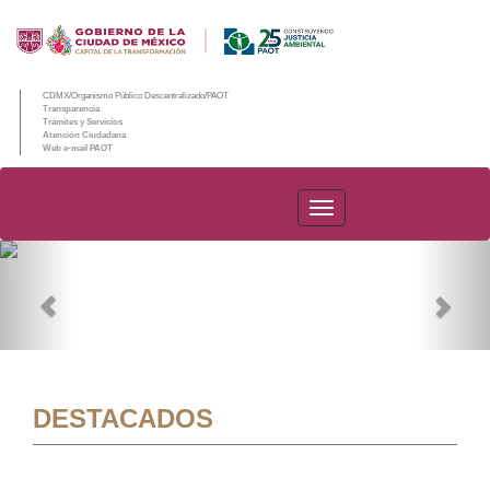
CDMX/Organismo Público Descentralizado/PAOT
Transparencia
Trámites y Servicios
Atención Ciudadana
Web e-mail PAOT
PAOT
Previous
Nex
DESTACADOS